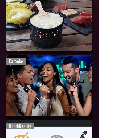
Karaoké
HandiReality