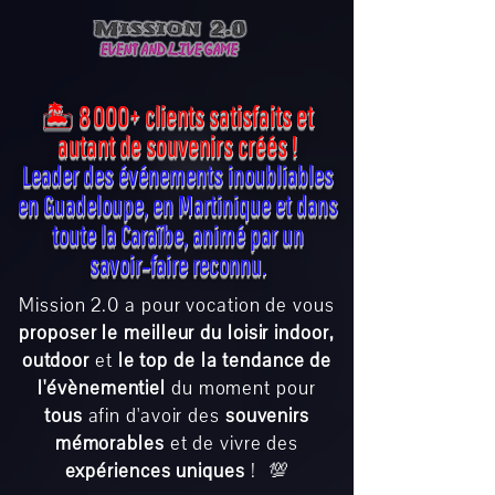
ME
NU
🏝️ 8 000+ clients satisfaits et
autant de souvenirs créés !
Leader des événements inoubliables
en Guadeloupe, en Martinique et dans
toute la Caraïbe, animé par un
savoir‑faire reconnu.
Mission 2.0 a pour vocation de vous
proposer le meilleur du loisir indoor,
outdoor
et
le top de la tendance de
l'évènementiel
du moment pour
tous
afin d'avoir des
souvenirs
mémorables
et de vivre des
expériences uniques
!
💯