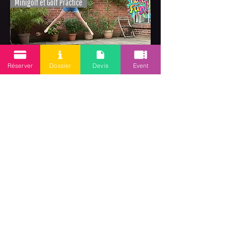
Minigolf et Golf Practice
Réserver
Dossier
Devis
Event
Kan Jam et Ultimate
Jeux de pistes culturels