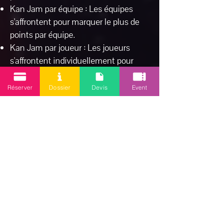
Kan Jam par équipe : Les équipes
s'affrontent pour marquer le plus de
points par équipe.
Kan Jam par joueur : Les joueurs
s'affrontent individuellement pour
marquer le plus de points.
Réserver
Dossier
Devis
Event
L'activité Kan Jam est une activité
originale et divertissante qui permet
de se défouler et de se challenger.
Elle est adaptée à un large public et
peut être proposée sous différentes
variantes.
Avantages de l'activité Kan Jam
L' activité Kan Jam présente plusieurs
avantages, notamment :