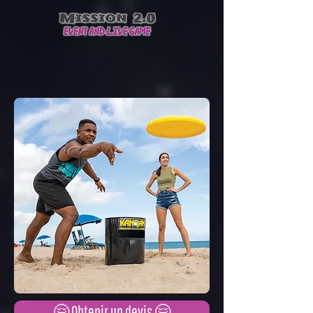
ME
NU
🥏 Kan Jam 🥏
🤗 Obtenir un devis 🤗