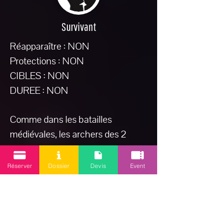
Survivant
Réapparaître : NON
Protections : NON
CIBLES : NON
DUREE : NON
Comme dans les batailles
médiévales, les archers des 2
équipes se font face en ligne.
Réserver
Dossier
Devis
Event
Au signal, tout le monde tire en
même temps. Les joueurs
touchés sont éliminés, les