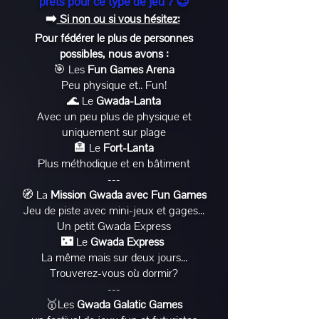
prêts pour ce type de jeu ? 😉
➡️
Si non ou si vous hésitez:
Pour fédérer le plus de personnes
possibles, nous avons :
🎯 Les
Fun Games Arena
Peu physique et.. Fun!
🌊 Le
Gwada-Lanta
Avec un peu plus de physique et
uniquement sur plage
🏣 Le
Fort-Lanta
Plus méthodique et en bâtiment
---
🧭 La
Mission Gwada avec Fun Games
J
eu de piste avec mini-jeux et gages...
Un petit Gwada Express
🌃 Le
Gwada Express
La même mais sur deux jours...
Trouverez-vous où dormir?
---
🥇Les
Gwada Galatic Games