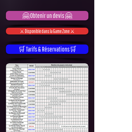
🤗 Obtenir un devis 🤗
⚔️ Disponible dans la Game Zone ⚔️
🛒 Tarifs & Réservations🛒