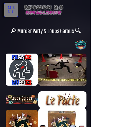
ME
NU
🔎 Murder Party & Loups Garous 🔍