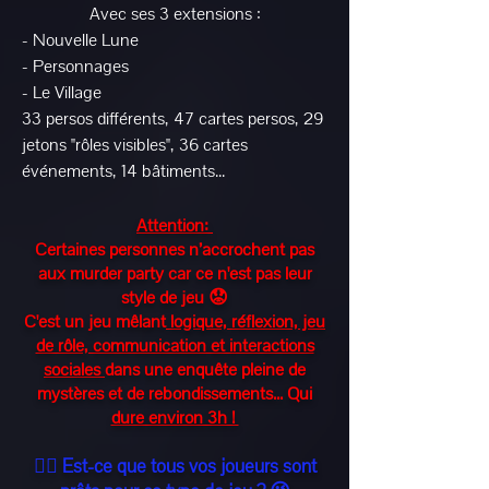
Avec ses 3 extensions :
- Nouvelle Lune
- Personnages
- Le Village
33 persos différents, 47 cartes persos, 29
jetons "rôles visibles", 36 cartes
événements, 14 bâtiments...
Attention:
Certaines personnes n’accrochent pas
aux murder party car ce n'est pas leur
style de jeu 😟
C'est un jeu mêlant
logique, réflexion, jeu
de rôle, communication et interactions
sociales
dans une enquête pleine de
mystères et de rebondissements... Qui
dure environ 3h !
👉🏽 Est-ce que tous vos joueurs sont