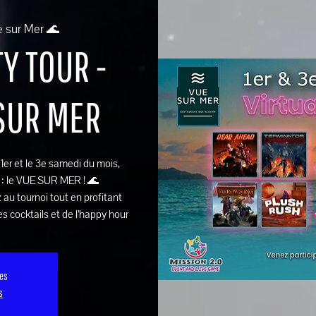
e sur Mer 🌊
Y TOUR -
 SUR MER
e 1er et le 3e samedi du mois,
 : le VUE SUR MER ! 🌊
 au tournoi tout en profitant
s cocktails et de l’happy hour
ses
s