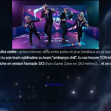
ultra variée :
 action intense, défis entre potes et jeux familiaux où ça rig
 tu sois team adrénaline ou team “ambiance chill”, tu vas trouver TON ki
affiche en version Nomade 3X3
 (hors Game Zone en 3X3 mètres)… 
et ce 
En lire plus >
 paramètres de données analytiques et de cookies fonctionnels.