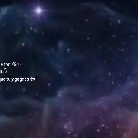
ole fort 😆✨
ff
 👇
que tu y gagnes
 😎