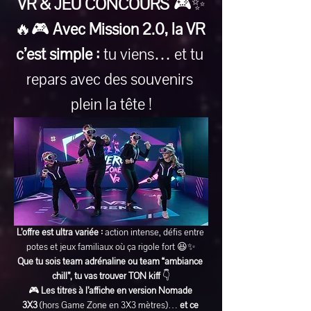
VR & JEU CONCOURS
 🎮✨
🔥🎮 
Avec Mission 2.0, la VR 
c’est simple :
 tu viens… et tu 
repars avec des souvenirs 
plein la tête !
L’offre est ultra variée :
 action intense, défis entre 
potes et jeux familiaux où ça rigole fort 😆✨
Que tu sois team adrénaline ou team “ambiance 
chill”, tu vas trouver TON kiff
 👇
🎮 
Les titres à l’affiche en version Nomade 
3X3
 (hors Game Zone en 3X3 mètres)… 
et ce 