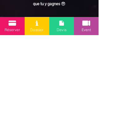
que tu y gagnes
 😎
En lire plus >
Réserver
Dossier
Devis
Event
Partager cet événement
Mission 2.0
Votre agence d’animations événementielles en Guadeloupe
Contact
: