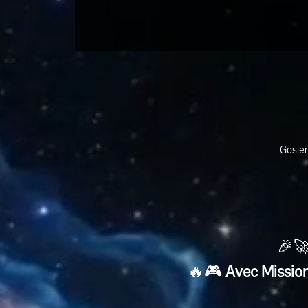
Gosier
🎉🚀
🔥🎮 
Avec Mission 