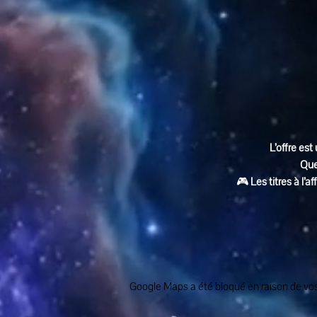
L’offre est 
Que
🎮 
Les titres à l’
Google Maps a été bloqué en raison de vos