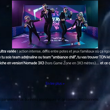
ultra variée :
 action intense, défis entre potes et jeux familiaux où ça rig
 tu sois team adrénaline ou team “ambiance chill”, tu vas trouver TON ki
affiche en version Nomade 3X3
 (hors Game Zone en 3X3 mètres)… 
et ce 
En lire plus >
 paramètres de données analytiques et de cookies fonctionnels.