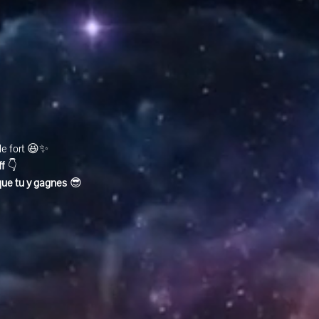
ole fort 😆✨
ff
 👇
que tu y gagnes
 😎