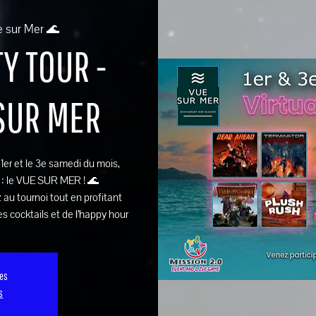
e sur Mer 🌊
Y TOUR -
 SUR MER
e 1er et le 3e samedi du mois,
 : le VUE SUR MER ! 🌊
 au tournoi tout en profitant
s cocktails et de l’happy hour
ses
s