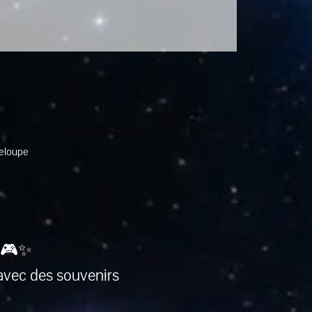
deloupe
 🎮✨
avec des souvenirs 