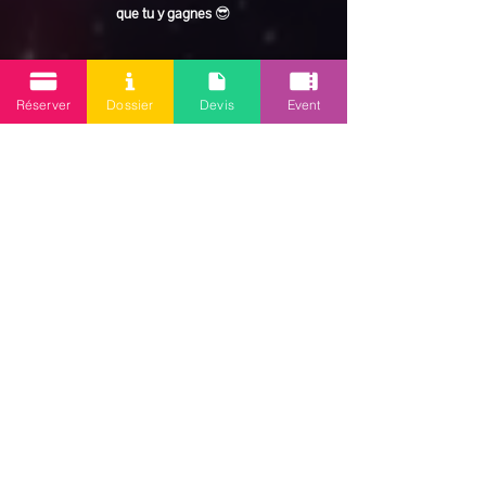
que tu y gagnes
 😎
En lire plus >
Réserver
Dossier
Devis
Event
Partager cet événement
Mission 2.0
Votre agence d’animations événementielles en Guadeloupe
Contact
: