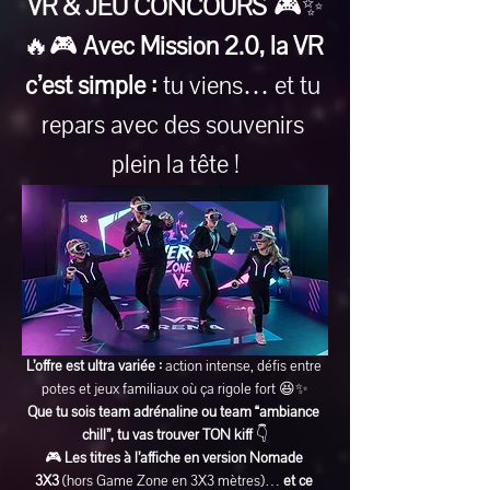
VR & JEU CONCOURS
 🎮✨
🔥🎮 
Avec Mission 2.0, la VR 
c’est simple :
 tu viens… et tu 
repars avec des souvenirs 
plein la tête !
L’offre est ultra variée :
 action intense, défis entre 
potes et jeux familiaux où ça rigole fort 😆✨
Que tu sois team adrénaline ou team “ambiance 
chill”, tu vas trouver TON kiff
 👇
🎮 
Les titres à l’affiche en version Nomade 
3X3
 (hors Game Zone en 3X3 mètres)… 
et ce 