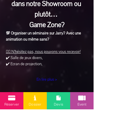
dans notre Showroom ou 
plutôt… 
Game Zone?
💯 Organiser un séminaire sur Jarry? Avec une 
animation ou même sans?
👉🏽 N’hésitez pas, nous pouvons vous recevoir!
✔️ Salle de jeux divers, 
✔️ Ecran de projection, 
En lire plus >
Réserver
Dossier
Devis
Event
Partager cet événement