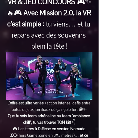
VR & JEU CONCOURS
 🎮✨
🔥🎮 
Avec Mission 2.0, la VR 
c’est simple :
 tu viens… et tu 
repars avec des souvenirs 
plein la tête !
L’offre est ultra variée :
 action intense, défis entre 
potes et jeux familiaux où ça rigole fort 😆✨
Que tu sois team adrénaline ou team “ambiance 
chill”, tu vas trouver TON kiff
 👇
🎮 
Les titres à l’affiche en version Nomade 
3X3
 (hors Game Zone en 3X3 mètres)… 
et ce 