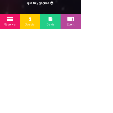
que tu y gagnes
 😎
En lire plus >
Réserver
Dossier
Devis
Event
Partager cet événement
Mission 2.0
Votre agence d’animations événementielles en Guadeloupe
Contact
: