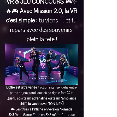
VR & JEU CONCOURS
 🎮✨
🔥🎮 
Avec Mission 2.0, la VR 
c’est simple :
 tu viens… et tu 
repars avec des souvenirs 
plein la tête !
L’offre est ultra variée :
 action intense, défis entre 
potes et jeux familiaux où ça rigole fort 😆✨
Que tu sois team adrénaline ou team “ambiance 
chill”, tu vas trouver TON kiff
 👇
🎮 
Les titres à l’affiche en version Nomade 
3X3
 (hors Game Zone en 3X3 mètres)… 
et ce 