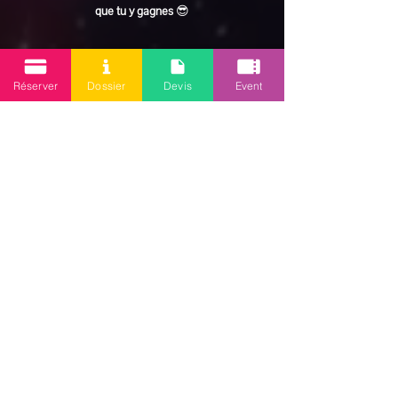
que tu y gagnes
 😎
En lire plus >
Réserver
Dossier
Devis
Event
Partager cet événement
Mission 2.0
Votre agence d’animations événementielles en Guadeloupe
Contact
: