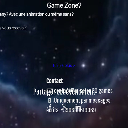
Game Zone?
Jarry? Avec une animation ou même sans?
 vous recevoir!
En lire plus >
Contact
:
Partager cet événement
📧 contact@mission20.games
📱 Uniquement par messages
écrits: +590690619069