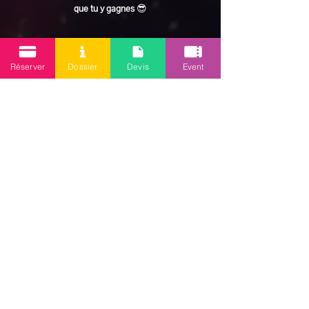
que tu y gagnes
 😎
En lire plus >
Réserver
Dossier
Devis
Event
Partager cet événement
Mission 2.0
Votre agence d’animations événementielles en Guadeloupe
Contact
: