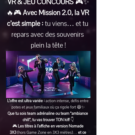
VR & JEU CONCOURS
 🎮✨
🔥🎮 
Avec Mission 2.0, la VR 
c’est simple :
 tu viens… et tu 
repars avec des souvenirs 
plein la tête !
L’offre est ultra variée :
 action intense, défis entre 
potes et jeux familiaux où ça rigole fort 😆✨
Que tu sois team adrénaline ou team “ambiance 
chill”, tu vas trouver TON kiff
 👇
🎮 
Les titres à l’affiche en version Nomade 
3X3
 (hors Game Zone en 3X3 mètres)… 
et ce 