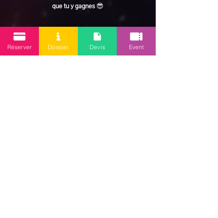
que tu y gagnes
 😎
En lire plus >
Réserver
Dossier
Devis
Event
Partager cet événement
Mission 2.0
Votre agence d’animations événementielles en Guadeloupe
Contact
: