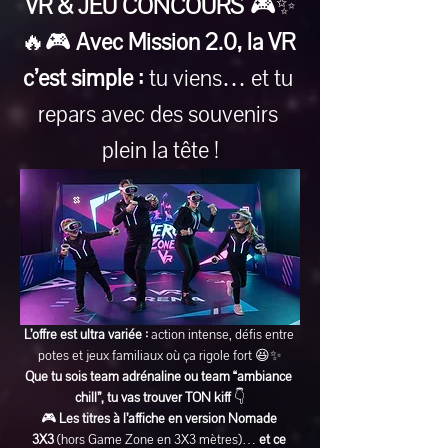
VR & JEU CONCOURS
 🎮✨
🔥🎮 
Avec Mission 2.0, la VR 
c’est simple :
 tu viens… et tu 
repars avec des souvenirs 
plein la tête !
L’offre est ultra variée :
 action intense, défis entre 
potes et jeux familiaux où ça rigole fort 😆✨
Que tu sois team adrénaline ou team “ambiance 
chill”, tu vas trouver TON kiff
 👇
🎮 
Les titres à l’affiche en version Nomade 
3X3
 (hors Game Zone en 3X3 mètres)… 
et ce 