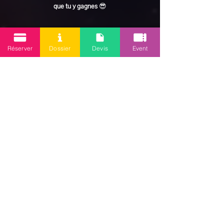
que tu y gagnes
 😎
En lire plus >
Réserver
Dossier
Devis
Event
Partager cet événement
Mission 2.0
Votre agence d’animations événementielles en Guadeloupe
Contact
: