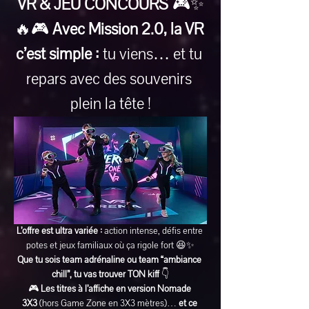
VR & JEU CONCOURS
 🎮✨
🔥🎮 
Avec Mission 2.0, la VR 
c’est simple :
 tu viens… et tu 
repars avec des souvenirs 
plein la tête !
L’offre est ultra variée :
 action intense, défis entre 
potes et jeux familiaux où ça rigole fort 😆✨
Que tu sois team adrénaline ou team “ambiance 
chill”, tu vas trouver TON kiff
 👇
🎮 
Les titres à l’affiche en version Nomade 
3X3
 (hors Game Zone en 3X3 mètres)… 
et ce 