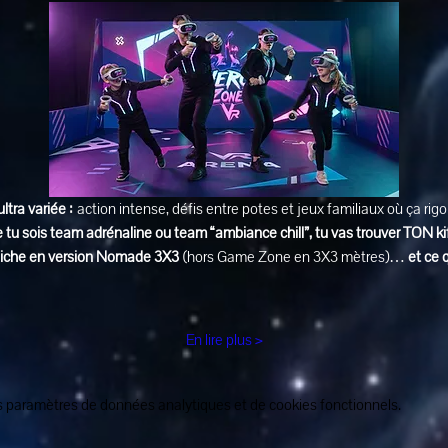
ultra variée :
 action intense, défis entre potes et jeux familiaux où ça rig
 tu sois team adrénaline ou team “ambiance chill”, tu vas trouver TON ki
affiche en version Nomade 3X3
 (hors Game Zone en 3X3 mètres)… 
et ce 
En lire plus >
 paramètres de données analytiques et de cookies fonctionnels.