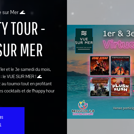
e sur Mer 🌊
Y TOUR -
 SUR MER
e 1er et le 3e samedi du mois,
 : le VUE SUR MER ! 🌊
 au tournoi tout en profitant
s cocktails et de l’happy hour
ses
s