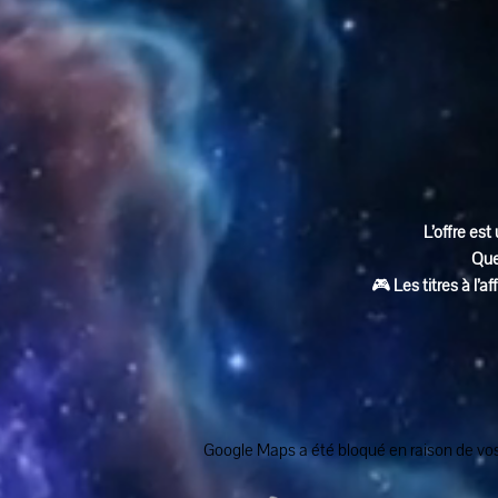
L’offre est 
Que
🎮 
Les titres à l’
Google Maps a été bloqué en raison de vos