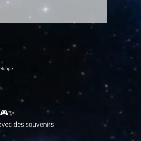
deloupe
 🎮✨
avec des souvenirs 