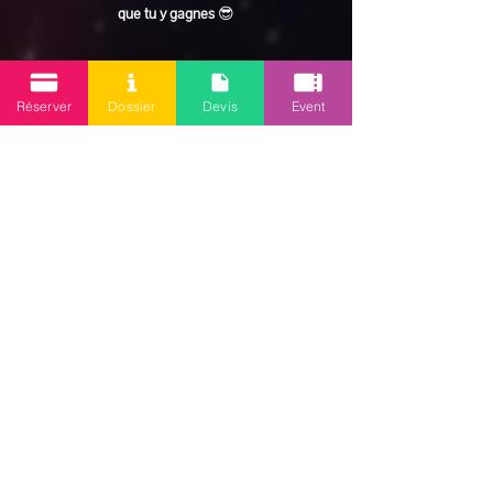
que tu y gagnes
 😎
En lire plus >
Réserver
Dossier
Devis
Event
Partager cet événement
Mission 2.0
Votre agence d’animations événementielles en Guadeloupe
Contact
: