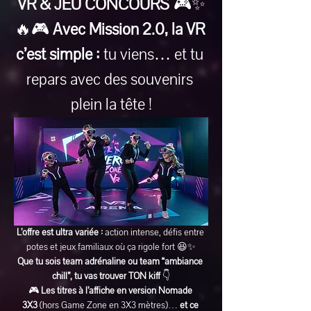
VR & JEU CONCOURS
 🎮✨
🔥🎮 
Avec Mission 2.0, la VR 
c’est simple :
 tu viens… et tu 
repars avec des souvenirs 
plein la tête !
L’offre est ultra variée :
 action intense, défis entre 
potes et jeux familiaux où ça rigole fort 😆✨
Que tu sois team adrénaline ou team “ambiance 
chill”, tu vas trouver TON kiff
 👇
🎮 
Les titres à l’affiche en version Nomade 
3X3
 (hors Game Zone en 3X3 mètres)… 
et ce 