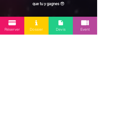
que tu y gagnes
 😎
En lire plus >
Réserver
Dossier
Devis
Event
Partager cet événement
Mission 2.0
Votre agence d’animations événementielles en Guadeloupe
Contact
: