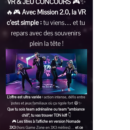
VR & JEU CONCOURS
 🎮✨
🔥🎮 
Avec Mission 2.0, la VR 
c’est simple :
 tu viens… et tu 
repars avec des souvenirs 
plein la tête !
L’offre est ultra variée :
 action intense, défis entre 
potes et jeux familiaux où ça rigole fort 😆✨
Que tu sois team adrénaline ou team “ambiance 
chill”, tu vas trouver TON kiff
 👇
🎮 
Les titres à l’affiche en version Nomade 
3X3
 (hors Game Zone en 3X3 mètres)… 
et ce 