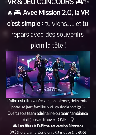
VR & JEU CONCOURS
 🎮✨
🔥🎮 
Avec Mission 2.0, la VR 
c’est simple :
 tu viens… et tu 
repars avec des souvenirs 
plein la tête !
L’offre est ultra variée :
 action intense, défis entre 
potes et jeux familiaux où ça rigole fort 😆✨
Que tu sois team adrénaline ou team “ambiance 
chill”, tu vas trouver TON kiff
 👇
🎮 
Les titres à l’affiche en version Nomade 
3X3
 (hors Game Zone en 3X3 mètres)… 
et ce 