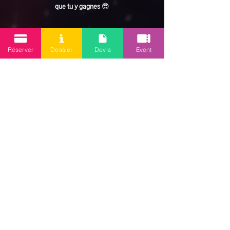
que tu y gagnes
 😎
En lire plus >
Réserver
Dossier
Devis
Event
Partager cet événement
Mission 2.0
Votre agence d’animations événementielles en Guadeloupe
Contact
: