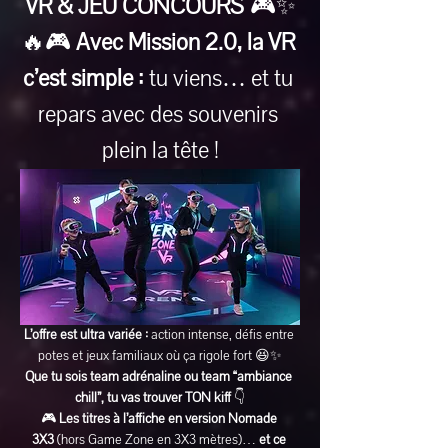
VR & JEU CONCOURS
 🎮✨
🔥🎮 
Avec Mission 2.0, la VR 
c’est simple :
 tu viens… et tu 
repars avec des souvenirs 
plein la tête !
L’offre est ultra variée :
 action intense, défis entre 
potes et jeux familiaux où ça rigole fort 😆✨
Que tu sois team adrénaline ou team “ambiance 
chill”, tu vas trouver TON kiff
 👇
🎮 
Les titres à l’affiche en version Nomade 
3X3
 (hors Game Zone en 3X3 mètres)… 
et ce 