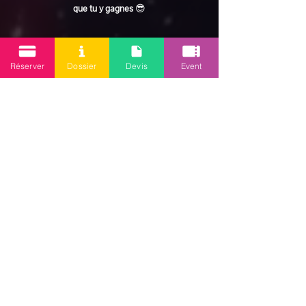
que tu y gagnes
 😎
En lire plus >
Réserver
Dossier
Devis
Event
Partager cet événement
Mission 2.0
Votre agence d’animations événementielles en Guadeloupe
Contact
: