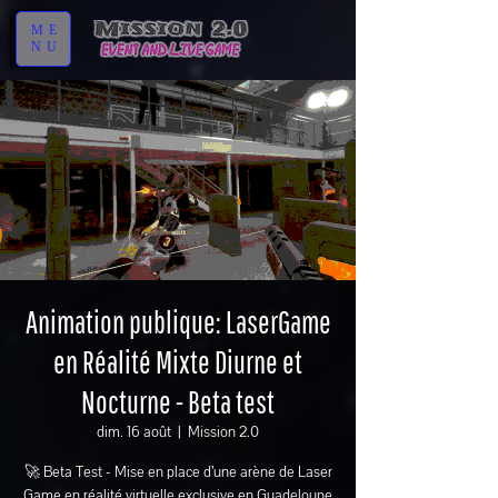
ME
NU
Animation publique: LaserGame
en Réalité Mixte Diurne et
Nocturne - Beta test
dim. 16 août
  |  
Mission 2.0
🚀 Beta Test - Mise en place d’une arène de Laser
Game en réalité virtuelle exclusive en Guadeloupe