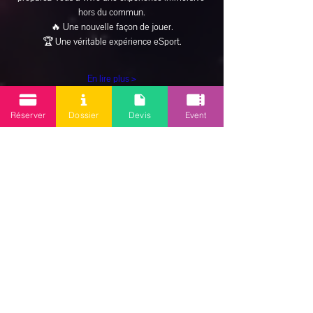
hors du commun.
🔥 Une nouvelle façon de jouer.
🏆 Une véritable expérience eSport.
En lire plus >
Réserver
Dossier
Devis
Event
Inscription
Partager cet événement