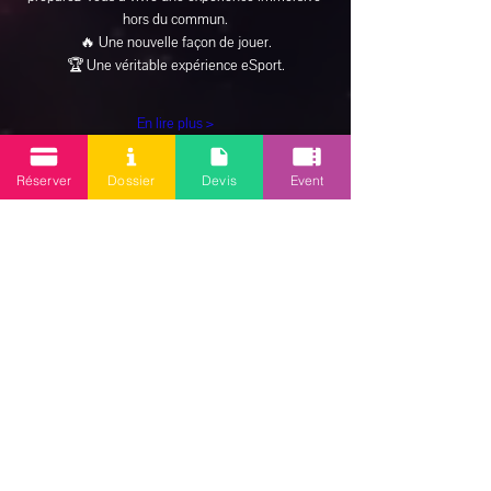
hors du commun.
🔥 Une nouvelle façon de jouer.
🏆 Une véritable expérience eSport.
En lire plus >
Réserver
Dossier
Devis
Event
Inscription
Partager cet événement