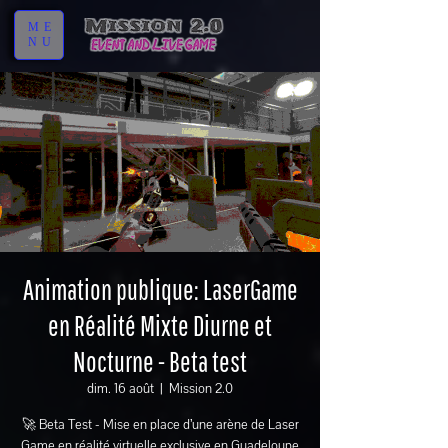
ME
NU
Animation publique: LaserGame
en Réalité Mixte Diurne et
Nocturne - Beta test
dim. 16 août
  |  
Mission 2.0
🚀 Beta Test - Mise en place d’une arène de Laser
Game en réalité virtuelle exclusive en Guadeloupe