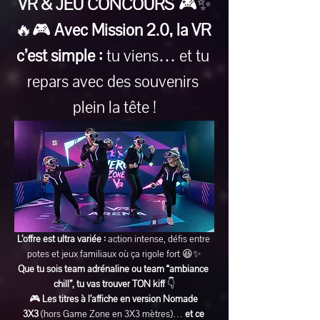
VR & JEU CONCOURS
 🎮✨
🔥🎮 
Avec Mission 2.0, la VR 
c’est simple :
 tu viens… et tu 
repars avec des souvenirs 
plein la tête !
L’offre est ultra variée :
 action intense, défis entre 
potes et jeux familiaux où ça rigole fort 😆✨
Que tu sois team adrénaline ou team “ambiance 
chill”, tu vas trouver TON kiff
 👇
🎮 
Les titres à l’affiche en version Nomade 
3X3
 (hors Game Zone en 3X3 mètres)… 
et ce 