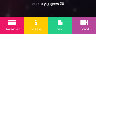
que tu y gagnes
 😎
En lire plus >
Réserver
Dossier
Devis
Event
Partager cet événement
Mission 2.0
Votre agence d’animations événementielles en Guadeloupe
Contact
: