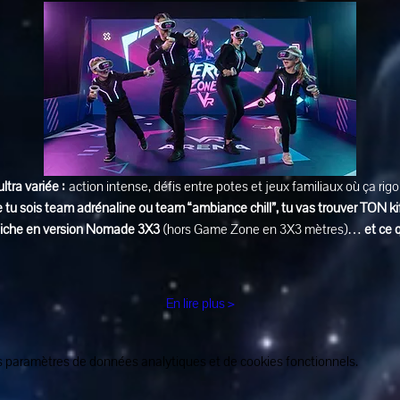
ultra variée :
 action intense, défis entre potes et jeux familiaux où ça rig
 tu sois team adrénaline ou team “ambiance chill”, tu vas trouver TON ki
affiche en version Nomade 3X3
 (hors Game Zone en 3X3 mètres)… 
et ce 
En lire plus >
 paramètres de données analytiques et de cookies fonctionnels.