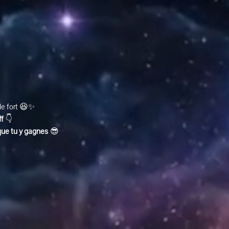
ole fort 😆✨
ff
 👇
que tu y gagnes
 😎