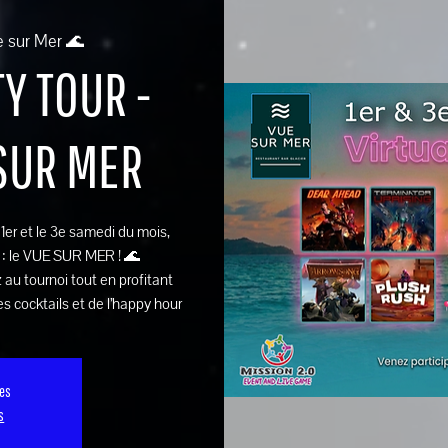
e sur Mer 🌊
Y TOUR -
 SUR MER
e 1er et le 3e samedi du mois,
 : le VUE SUR MER ! 🌊
 au tournoi tout en profitant
s cocktails et de l’happy hour
ses
s