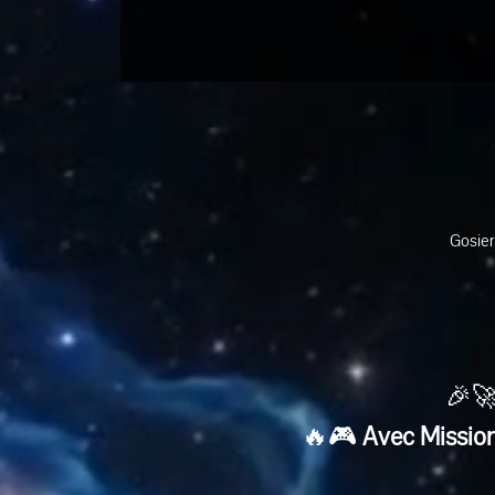
Gosier
🎉🚀
🔥🎮 
Avec Mission 