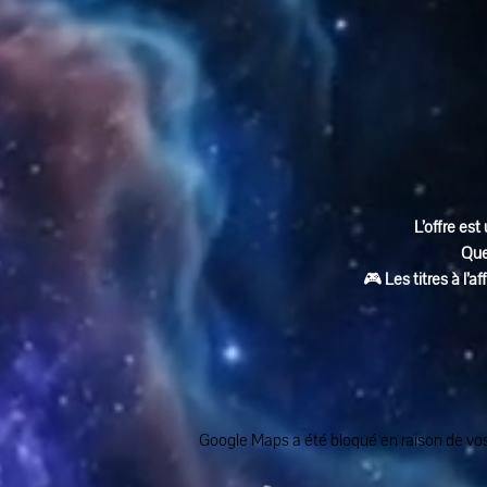
L’offre est 
Que
🎮 
Les titres à l’
Google Maps a été bloqué en raison de vos