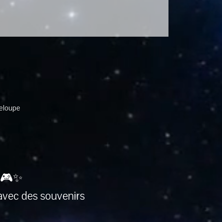
deloupe
 🎮✨
avec des souvenirs 