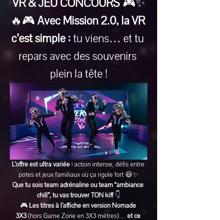
VR & JEU CONCOURS
 🎮✨
🔥🎮 
Avec Mission 2.0, la VR 
c’est simple :
 tu viens… et tu 
repars avec des souvenirs 
plein la tête !
L’offre est ultra variée :
 action intense, défis entre 
potes et jeux familiaux où ça rigole fort 😆✨
Que tu sois team adrénaline ou team “ambiance 
chill”, tu vas trouver TON kiff
 👇
🎮 
Les titres à l’affiche en version Nomade 
3X3
 (hors Game Zone en 3X3 mètres)… 
et ce 