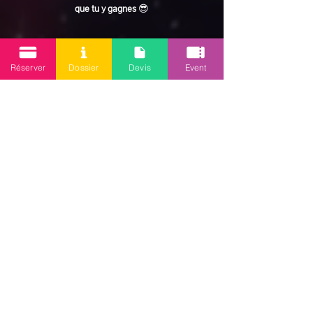
que tu y gagnes
 😎
En lire plus >
Réserver
Dossier
Devis
Event
Partager cet événement
Mission 2.0
Votre agence d’animations événementielles en Guadeloupe
Contact
: