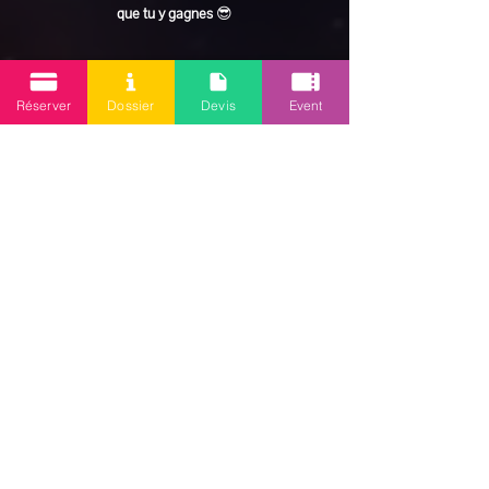
que tu y gagnes
 😎
En lire plus >
Réserver
Dossier
Devis
Event
Partager cet événement
Mission 2.0
Votre agence d’animations événementielles en Guadeloupe
Contact
: