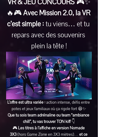
VR & JEU CONCOURS
 🎮✨
🔥🎮 
Avec Mission 2.0, la VR 
c’est simple :
 tu viens… et tu 
repars avec des souvenirs 
plein la tête !
L’offre est ultra variée :
 action intense, défis entre 
potes et jeux familiaux où ça rigole fort 😆✨
Que tu sois team adrénaline ou team “ambiance 
chill”, tu vas trouver TON kiff
 👇
🎮 
Les titres à l’affiche en version Nomade 
3X3
 (hors Game Zone en 3X3 mètres)… 
et ce 