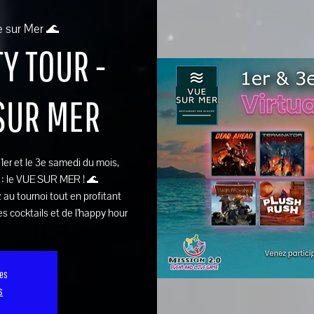
e sur Mer 🌊
Y TOUR -
 SUR MER
e 1er et le 3e samedi du mois,
 : le VUE SUR MER ! 🌊
 au tournoi tout en profitant
s cocktails et de l’happy hour
ses
s