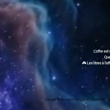
L’offre est 
Que
🎮 
Les titres à l’
Google Maps a été bloqué en raison de vos