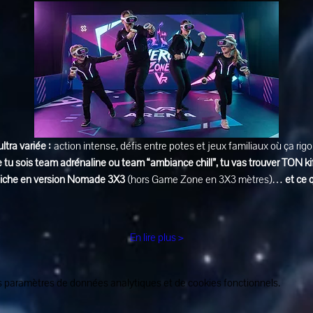
ultra variée :
 action intense, défis entre potes et jeux familiaux où ça rig
 tu sois team adrénaline ou team “ambiance chill”, tu vas trouver TON ki
affiche en version Nomade 3X3
 (hors Game Zone en 3X3 mètres)… 
et ce 
En lire plus >
 paramètres de données analytiques et de cookies fonctionnels.