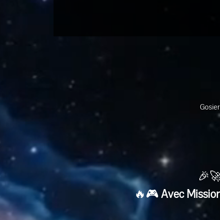
Gosier
🎉🚀
🔥🎮 
Avec Mission 