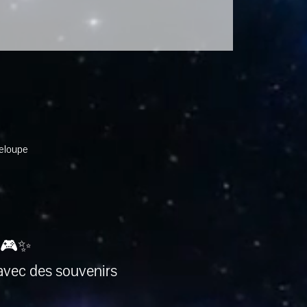
deloupe
 🎮✨
avec des souvenirs 