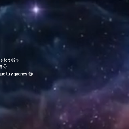
ole fort 😆✨
ff
 👇
que tu y gagnes
 😎