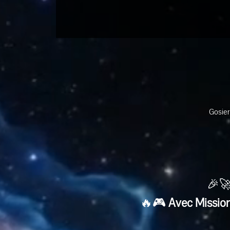
Gosier
🎉🚀
🔥🎮 
Avec Mission 