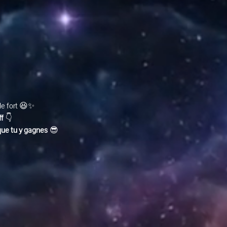
ole fort 😆✨
ff
 👇
que tu y gagnes
 😎