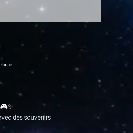
deloupe
 🎮✨
avec des souvenirs 