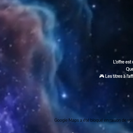
L’offre est 
Que
🎮 
Les titres à l’
Google Maps a été bloqué en raison de vos