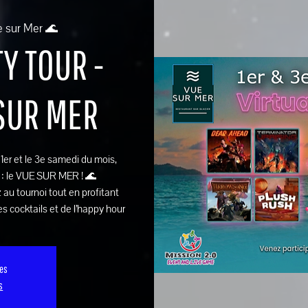
e sur Mer 🌊
Y TOUR -
 SUR MER
e 1er et le 3e samedi du mois,
 : le VUE SUR MER ! 🌊
 au tournoi tout en profitant
s cocktails et de l’happy hour
ses
s