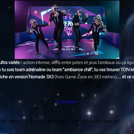
ultra variée :
 action intense, défis entre potes et jeux familiaux où ça rig
 tu sois team adrénaline ou team “ambiance chill”, tu vas trouver TON ki
affiche en version Nomade 3X3
 (hors Game Zone en 3X3 mètres)… 
et ce 
En lire plus >
 paramètres de données analytiques et de cookies fonctionnels.