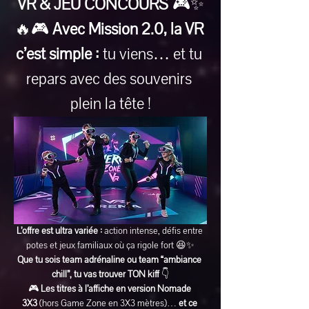
VR & JEU CONCOURS
 🎮✨
🔥🎮 
Avec Mission 2.0, la VR 
c’est simple :
 tu viens… et tu 
repars avec des souvenirs 
plein la tête !
L’offre est ultra variée :
 action intense, défis entre 
potes et jeux familiaux où ça rigole fort 😆✨
Que tu sois team adrénaline ou team “ambiance 
chill”, tu vas trouver TON kiff
 👇
🎮 
Les titres à l’affiche en version Nomade 
3X3
 (hors Game Zone en 3X3 mètres)… 
et ce 