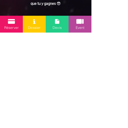
que tu y gagnes
 😎
En lire plus >
Réserver
Dossier
Devis
Event
Partager cet événement
Mission 2.0
Votre agence d’animations événementielles en Guadeloupe
Contact
: