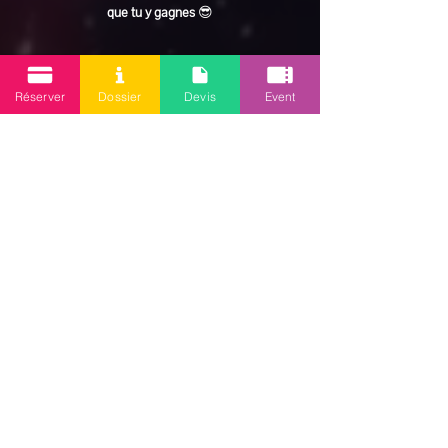
que tu y gagnes
 😎
En lire plus >
Réserver
Dossier
Devis
Event
Partager cet événement
Mission 2.0
Votre agence d’animations événementielles en Guadeloupe
Contact
: