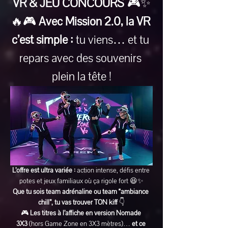
VR & JEU CONCOURS
 🎮✨
🔥🎮 
Avec Mission 2.0, la VR 
c’est simple :
 tu viens… et tu 
repars avec des souvenirs 
plein la tête !
L’offre est ultra variée :
 action intense, défis entre 
potes et jeux familiaux où ça rigole fort 😆✨
Que tu sois team adrénaline ou team “ambiance 
chill”, tu vas trouver TON kiff
 👇
🎮 
Les titres à l’affiche en version Nomade 
3X3
 (hors Game Zone en 3X3 mètres)… 
et ce 