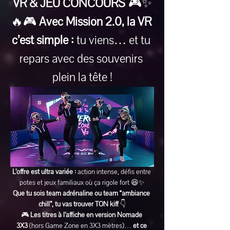
VR & JEU CONCOURS
 🎮✨
🔥🎮 
Avec Mission 2.0, la VR 
c’est simple :
 tu viens… et tu 
repars avec des souvenirs 
plein la tête !
L’offre est ultra variée :
 action intense, défis entre 
potes et jeux familiaux où ça rigole fort 😆✨
Que tu sois team adrénaline ou team “ambiance 
chill”, tu vas trouver TON kiff
 👇
🎮 
Les titres à l’affiche en version Nomade 
3X3
 (hors Game Zone en 3X3 mètres)… 
et ce 