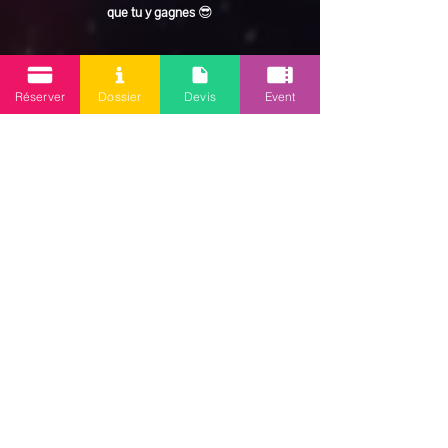
que tu y gagnes
 😎
En lire plus >
Réserver
Dossier
Devis
Event
Partager cet événement
Mission 2.0
Votre agence d’animations événementielles en Guadeloupe
Contact
: