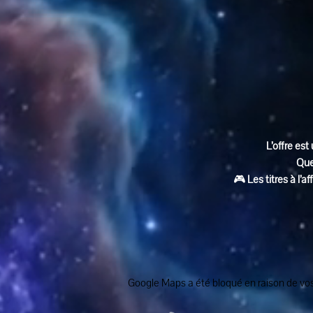
L’offre est 
Que
🎮 
Les titres à l’
Google Maps a été bloqué en raison de vos