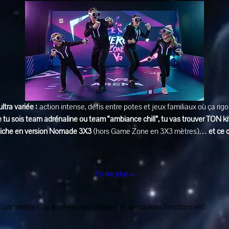
ultra variée :
 action intense, défis entre potes et jeux familiaux où ça rig
 tu sois team adrénaline ou team “ambiance chill”, tu vas trouver TON ki
affiche en version Nomade 3X3
 (hors Game Zone en 3X3 mètres)… 
et ce 
En lire plus >
 paramètres de données analytiques et de cookies fonctionnels.