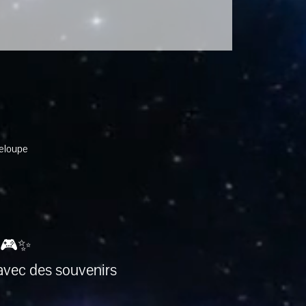
deloupe
 🎮✨
avec des souvenirs 