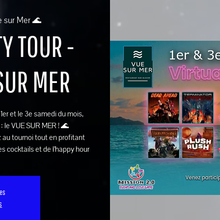
e sur Mer 🌊
Y TOUR -
 SUR MER
e 1er et le 3e samedi du mois,
 : le VUE SUR MER ! 🌊
 au tournoi tout en profitant
s cocktails et de l’happy hour
ses
s