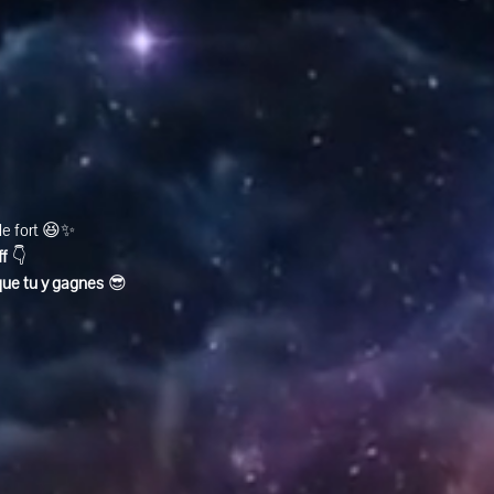
ole fort 😆✨
ff
 👇
que tu y gagnes
 😎