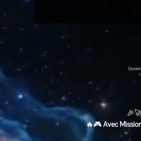
Gosier
🎉🚀
🔥🎮 
Avec Mission 