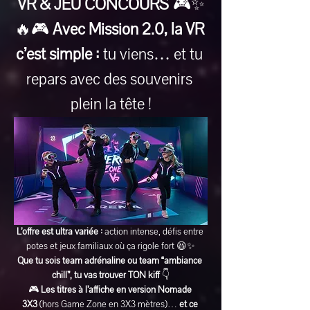
VR & JEU CONCOURS
 🎮✨
🔥🎮 
Avec Mission 2.0, la VR 
c’est simple :
 tu viens… et tu 
repars avec des souvenirs 
plein la tête !
L’offre est ultra variée :
 action intense, défis entre 
potes et jeux familiaux où ça rigole fort 😆✨
Que tu sois team adrénaline ou team “ambiance 
chill”, tu vas trouver TON kiff
 👇
🎮 
Les titres à l’affiche en version Nomade 
3X3
 (hors Game Zone en 3X3 mètres)… 
et ce 