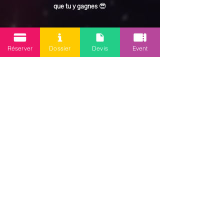
que tu y gagnes
 😎
En lire plus >
Réserver
Dossier
Devis
Event
Partager cet événement
Mission 2.0
Votre agence d’animations événementielles en Guadeloupe
Contact
: