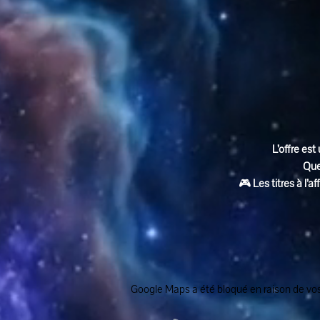
L’offre est 
Que
🎮 
Les titres à l’
Google Maps a été bloqué en raison de vos