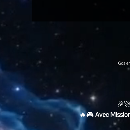
Gosier
🎉🚀
🔥🎮 
Avec Mission 