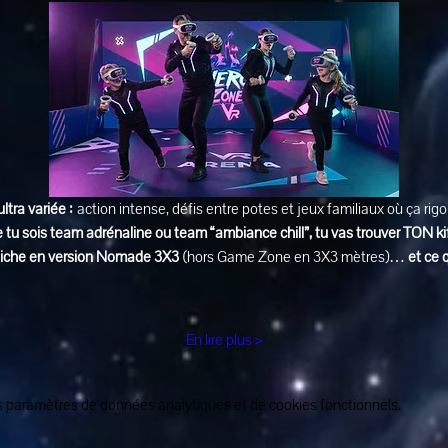
ultra variée :
 action intense, défis entre potes et jeux familiaux où ça rig
 tu sois team adrénaline ou team “ambiance chill”, tu vas trouver TON ki
affiche en version Nomade 3X3
 (hors Game Zone en 3X3 mètres)… 
et ce 
En lire plus >
 paramètres de données analytiques et de cookies fonctionnels.