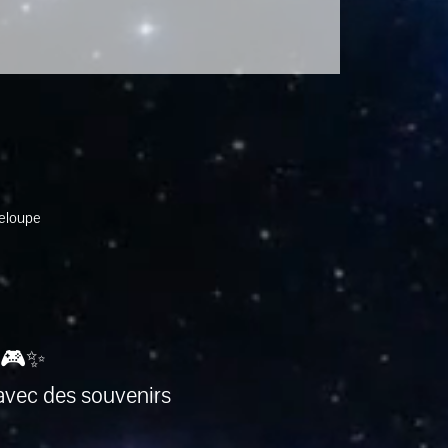
deloupe
 🎮✨
avec des souvenirs 