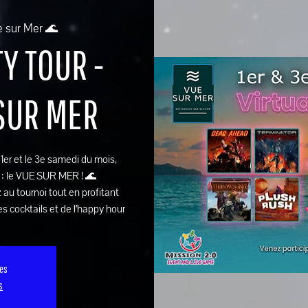
e sur Mer 🌊
Y TOUR -
 SUR MER
e 1er et le 3e samedi du mois,
 : le VUE SUR MER ! 🌊
 au tournoi tout en profitant
s cocktails et de l’happy hour
ses
s