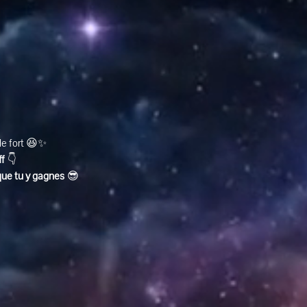
ole fort 😆✨
ff
 👇
que tu y gagnes
 😎