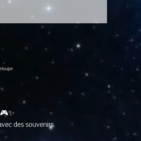
deloupe
 🎮✨
avec des souvenirs 