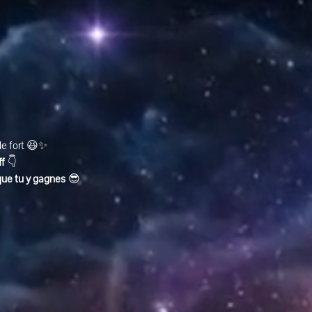
ole fort 😆✨
ff
 👇
que tu y gagnes
 😎