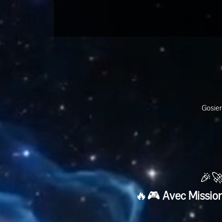
Gosier
🎉🚀
🔥🎮 
Avec Mission 