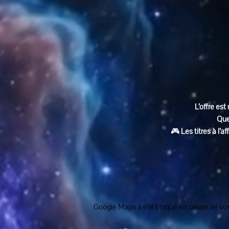
L’offre est 
Que
🎮 
Les titres à l’
Google Maps a été bloqué en raison de vos