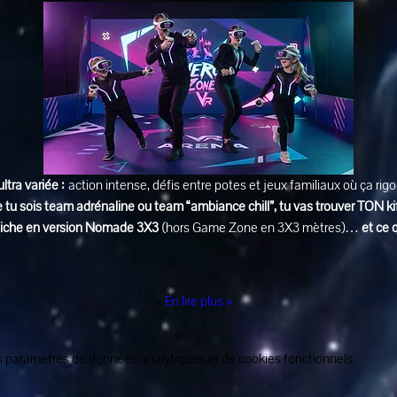
ultra variée :
 action intense, défis entre potes et jeux familiaux où ça rig
 tu sois team adrénaline ou team “ambiance chill”, tu vas trouver TON ki
affiche en version Nomade 3X3
 (hors Game Zone en 3X3 mètres)… 
et ce 
En lire plus >
 paramètres de données analytiques et de cookies fonctionnels.