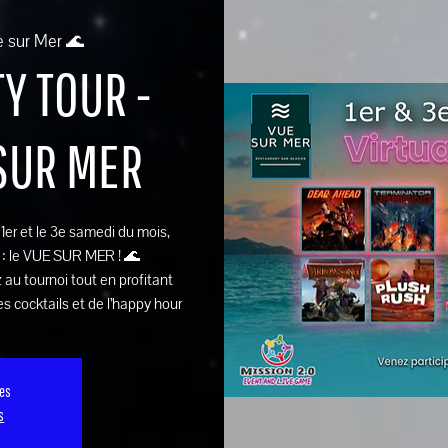
e sur Mer 🌊
Y TOUR -
 SUR MER
e 1er et le 3e samedi du mois,
 : le VUE SUR MER ! 🌊
 au tournoi tout en profitant
s cocktails et de l’happy hour
ses
s