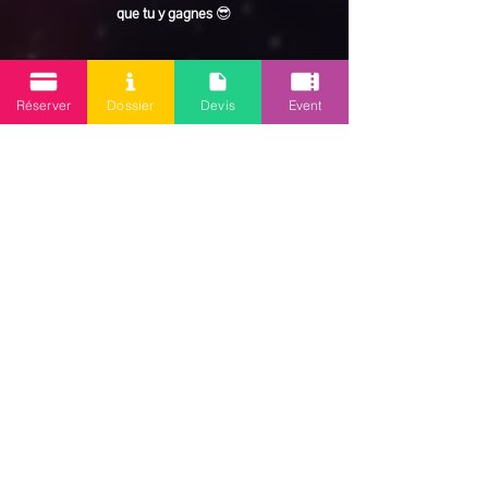
que tu y gagnes
 😎
En lire plus >
Réserver
Dossier
Devis
Event
Partager cet événement
Mission 2.0
Votre agence d’animations événementielles en Guadeloupe
Contact
: