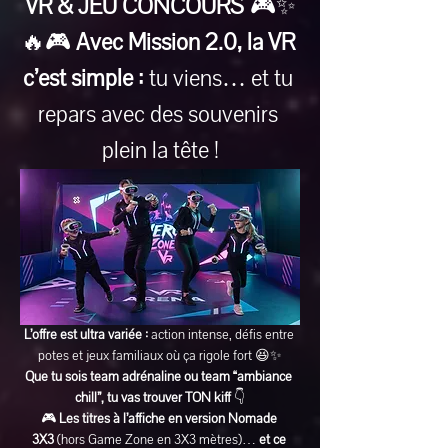
VR & JEU CONCOURS
 🎮✨
🔥🎮 
Avec Mission 2.0, la VR 
c’est simple :
 tu viens… et tu 
repars avec des souvenirs 
plein la tête !
L’offre est ultra variée :
 action intense, défis entre 
potes et jeux familiaux où ça rigole fort 😆✨
Que tu sois team adrénaline ou team “ambiance 
chill”, tu vas trouver TON kiff
 👇
🎮 
Les titres à l’affiche en version Nomade 
3X3
 (hors Game Zone en 3X3 mètres)… 
et ce 