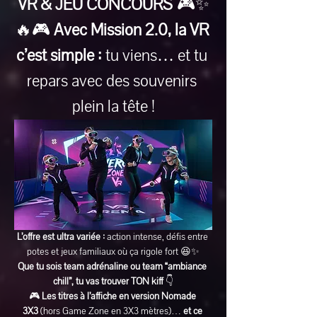
VR & JEU CONCOURS
 🎮✨
🔥🎮 
Avec Mission 2.0, la VR 
c’est simple :
 tu viens… et tu 
repars avec des souvenirs 
plein la tête !
L’offre est ultra variée :
 action intense, défis entre 
potes et jeux familiaux où ça rigole fort 😆✨
Que tu sois team adrénaline ou team “ambiance 
chill”, tu vas trouver TON kiff
 👇
🎮 
Les titres à l’affiche en version Nomade 
3X3
 (hors Game Zone en 3X3 mètres)… 
et ce 