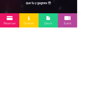
que tu y gagnes
 😎
En lire plus >
Réserver
Dossier
Devis
Event
Partager cet événement
Mission 2.0
Votre agence d’animations événementielles en Guadeloupe
Contact
: