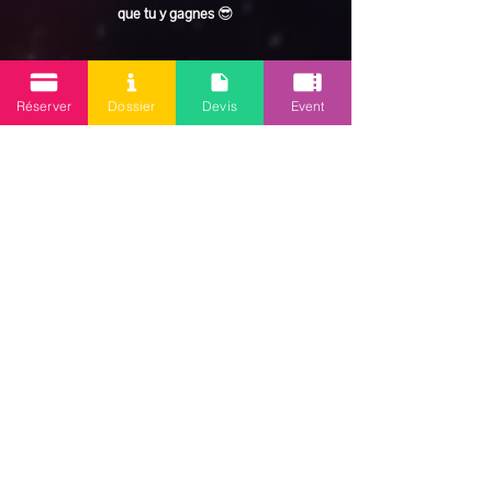
que tu y gagnes
 😎
En lire plus >
Réserver
Dossier
Devis
Event
Partager cet événement
Mission 2.0
Votre agence d’animations événementielles en Guadeloupe
Contact
: