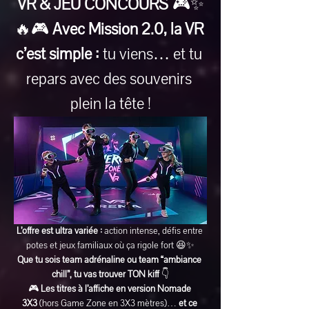
VR & JEU CONCOURS
 🎮✨
🔥🎮 
Avec Mission 2.0, la VR 
c’est simple :
 tu viens… et tu 
repars avec des souvenirs 
plein la tête !
L’offre est ultra variée :
 action intense, défis entre 
potes et jeux familiaux où ça rigole fort 😆✨
Que tu sois team adrénaline ou team “ambiance 
chill”, tu vas trouver TON kiff
 👇
🎮 
Les titres à l’affiche en version Nomade 
3X3
 (hors Game Zone en 3X3 mètres)… 
et ce 