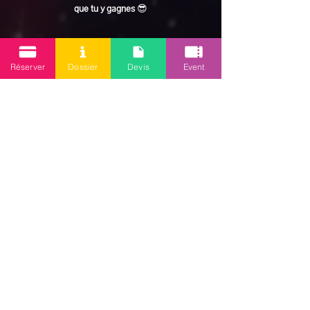
que tu y gagnes
 😎
En lire plus >
Réserver
Dossier
Devis
Event
Partager cet événement
Mission 2.0
Votre agence d’animations événementielles en Guadeloupe
Contact
: