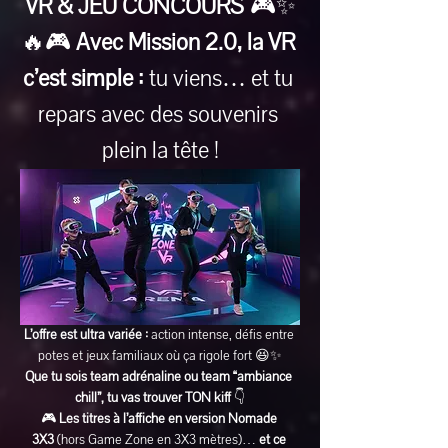
VR & JEU CONCOURS
 🎮✨
🔥🎮 
Avec Mission 2.0, la VR 
c’est simple :
 tu viens… et tu 
repars avec des souvenirs 
plein la tête !
L’offre est ultra variée :
 action intense, défis entre 
potes et jeux familiaux où ça rigole fort 😆✨
Que tu sois team adrénaline ou team “ambiance 
chill”, tu vas trouver TON kiff
 👇
🎮 
Les titres à l’affiche en version Nomade 
3X3
 (hors Game Zone en 3X3 mètres)… 
et ce 