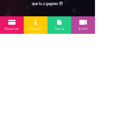
que tu y gagnes
 😎
En lire plus >
Réserver
Dossier
Devis
Event
Partager cet événement
Mission 2.0
Votre agence d’animations événementielles en Guadeloupe
Contact
: