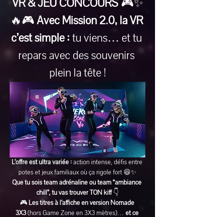
VR & JEU CONCOURS
 🎮✨
🔥🎮 
Avec Mission 2.0, la VR 
c’est simple :
 tu viens… et tu 
repars avec des souvenirs 
plein la tête !
L’offre est ultra variée :
 action intense, défis entre 
potes et jeux familiaux où ça rigole fort 😆✨
Que tu sois team adrénaline ou team “ambiance 
chill”, tu vas trouver TON kiff
 👇
🎮 
Les titres à l’affiche en version Nomade 
3X3
 (hors Game Zone en 3X3 mètres)… 
et ce 