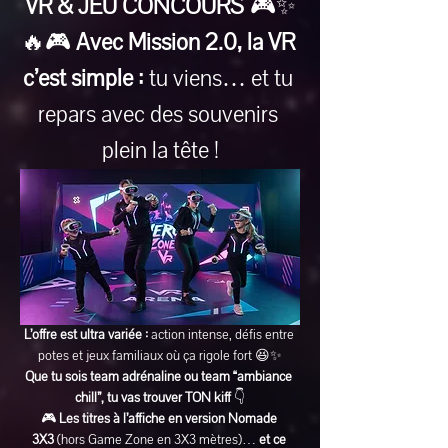
VR & JEU CONCOURS
 🎮✨
🔥🎮 
Avec Mission 2.0, la VR 
c’est simple :
 tu viens… et tu 
repars avec des souvenirs 
plein la tête !
L’offre est ultra variée :
 action intense, défis entre 
potes et jeux familiaux où ça rigole fort 😆✨
Que tu sois team adrénaline ou team “ambiance 
chill”, tu vas trouver TON kiff
 👇
🎮 
Les titres à l’affiche en version Nomade 
3X3
 (hors Game Zone en 3X3 mètres)… 
et ce 