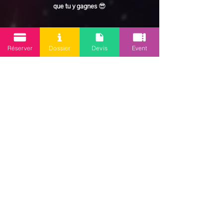
que tu y gagnes
 😎
En lire plus >
Réserver
Dossier
Devis
Event
Partager cet événement
Mission 2.0
Votre agence d’animations événementielles en Guadeloupe
Contact
: