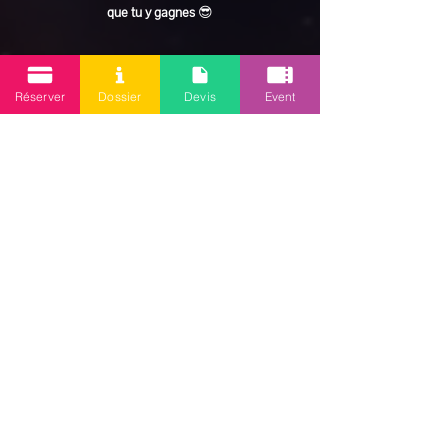
que tu y gagnes
 😎
En lire plus >
Réserver
Dossier
Devis
Event
Partager cet événement
Mission 2.0
Votre agence d’animations événementielles en Guadeloupe
Contact
: