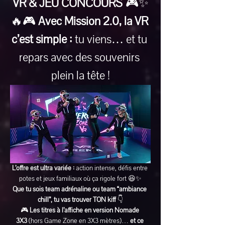
VR & JEU CONCOURS
 🎮✨
🔥🎮 
Avec Mission 2.0, la VR 
c’est simple :
 tu viens… et tu 
repars avec des souvenirs 
plein la tête !
L’offre est ultra variée :
 action intense, défis entre 
potes et jeux familiaux où ça rigole fort 😆✨
Que tu sois team adrénaline ou team “ambiance 
chill”, tu vas trouver TON kiff
 👇
🎮 
Les titres à l’affiche en version Nomade 
3X3
 (hors Game Zone en 3X3 mètres)… 
et ce 