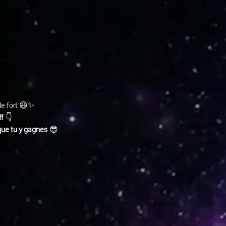
ole fort 😆✨
ff
 👇
que tu y gagnes
 😎