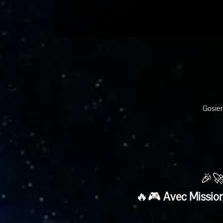
Gosier
🎉🚀
🔥🎮 
Avec Mission 