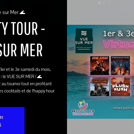
e sur Mer 🌊
Y TOUR -
 SUR MER
e 1er et le 3e samedi du mois,
 : le VUE SUR MER ! 🌊
 au tournoi tout en profitant
s cocktails et de l’happy hour
ses
s