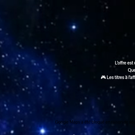
L’offre est 
Que
🎮 
Les titres à l’
Google Maps a été bloqué en raison de vos