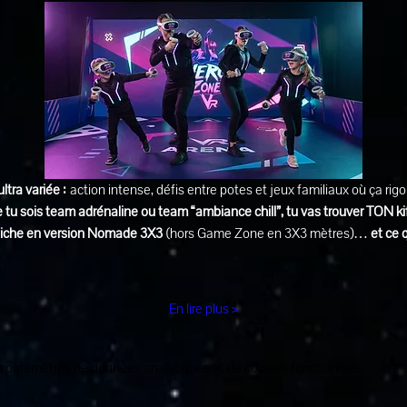
ultra variée :
 action intense, défis entre potes et jeux familiaux où ça rig
 tu sois team adrénaline ou team “ambiance chill”, tu vas trouver TON ki
affiche en version Nomade 3X3
 (hors Game Zone en 3X3 mètres)… 
et ce 
En lire plus >
 paramètres de données analytiques et de cookies fonctionnels.