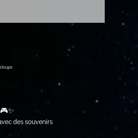
deloupe
 🎮✨
avec des souvenirs 