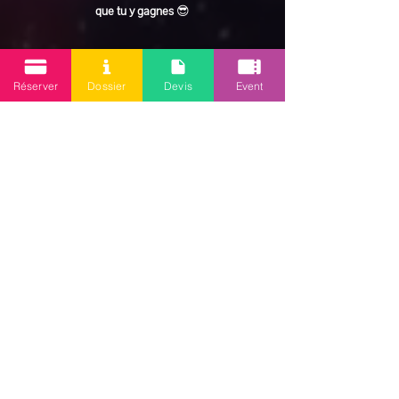
que tu y gagnes
 😎
En lire plus >
Réserver
Dossier
Devis
Event
Partager cet événement
Mission 2.0
Votre agence d’animations événementielles en Guadeloupe
Contact
: