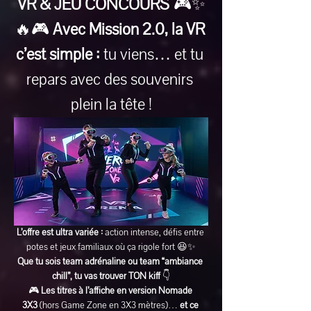
VR & JEU CONCOURS
 🎮✨
🔥🎮 
Avec Mission 2.0, la VR 
c’est simple :
 tu viens… et tu 
repars avec des souvenirs 
plein la tête !
L’offre est ultra variée :
 action intense, défis entre 
potes et jeux familiaux où ça rigole fort 😆✨
Que tu sois team adrénaline ou team “ambiance 
chill”, tu vas trouver TON kiff
 👇
🎮 
Les titres à l’affiche en version Nomade 
3X3
 (hors Game Zone en 3X3 mètres)… 
et ce 