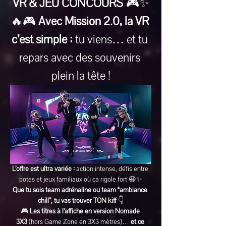
VR & JEU CONCOURS
 🎮✨
🔥🎮 
Avec Mission 2.0, la VR 
c’est simple :
 tu viens… et tu 
repars avec des souvenirs 
plein la tête !
L’offre est ultra variée :
 action intense, défis entre 
potes et jeux familiaux où ça rigole fort 😆✨
Que tu sois team adrénaline ou team “ambiance 
chill”, tu vas trouver TON kiff
 👇
🎮 
Les titres à l’affiche en version Nomade 
3X3
 (hors Game Zone en 3X3 mètres)… 
et ce 