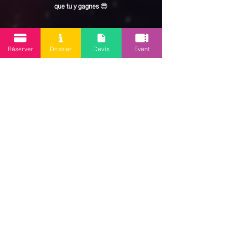
que tu y gagnes
 😎
En lire plus >
Réserver
Dossier
Devis
Event
Partager cet événement
Mission 2.0
Votre agence d’animations événementielles en Guadeloupe
Contact
: