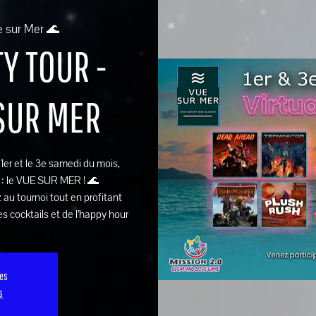
e sur Mer 🌊
Y TOUR -
 SUR MER
e 1er et le 3e samedi du mois,
 : le VUE SUR MER ! 🌊
 au tournoi tout en profitant
s cocktails et de l’happy hour
ses
s