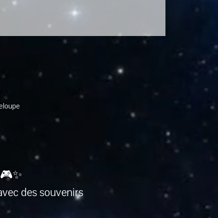
deloupe
 🎮✨
avec des souvenirs 