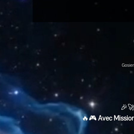
Gosier
🎉🚀
🔥🎮 
Avec Mission 