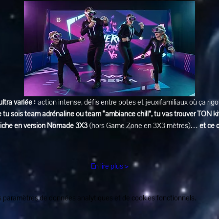
ultra variée :
 action intense, défis entre potes et jeux familiaux où ça rig
 tu sois team adrénaline ou team “ambiance chill”, tu vas trouver TON ki
affiche en version Nomade 3X3
 (hors Game Zone en 3X3 mètres)… 
et ce 
En lire plus >
 paramètres de données analytiques et de cookies fonctionnels.