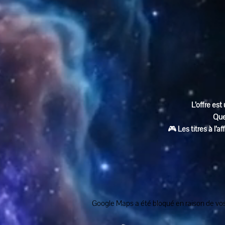
L’offre est 
Que
🎮 
Les titres à l’
Google Maps a été bloqué en raison de vos