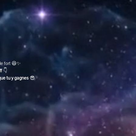
ole fort 😆✨
ff
 👇
que tu y gagnes
 😎