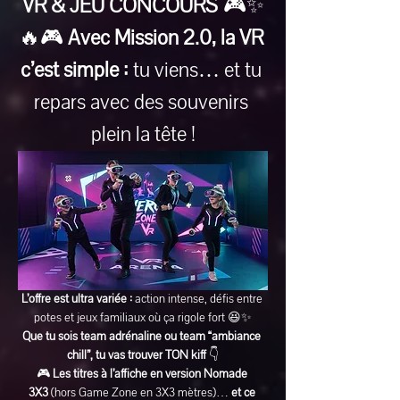
VR & JEU CONCOURS
 🎮✨
🔥🎮 
Avec Mission 2.0, la VR 
c’est simple :
 tu viens… et tu 
repars avec des souvenirs 
plein la tête !
L’offre est ultra variée :
 action intense, défis entre 
potes et jeux familiaux où ça rigole fort 😆✨
Que tu sois team adrénaline ou team “ambiance 
chill”, tu vas trouver TON kiff
 👇
🎮 
Les titres à l’affiche en version Nomade 
3X3
 (hors Game Zone en 3X3 mètres)… 
et ce 