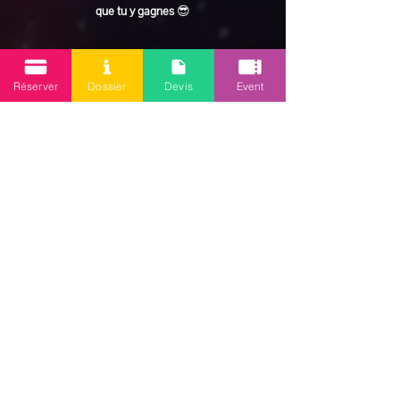
que tu y gagnes
 😎
En lire plus >
Réserver
Dossier
Devis
Event
Partager cet événement
Mission 2.0
Votre agence d’animations événementielles en Guadeloupe
Contact
: