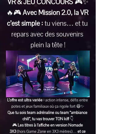
VR & JEU CONCOURS
 🎮✨
🔥🎮 
Avec Mission 2.0, la VR 
c’est simple :
 tu viens… et tu 
repars avec des souvenirs 
plein la tête !
L’offre est ultra variée :
 action intense, défis entre 
potes et jeux familiaux où ça rigole fort 😆✨
Que tu sois team adrénaline ou team “ambiance 
chill”, tu vas trouver TON kiff
 👇
🎮 
Les titres à l’affiche en version Nomade 
3X3
 (hors Game Zone en 3X3 mètres)… 
et ce 