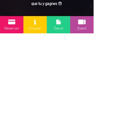
que tu y gagnes
 😎
En lire plus >
Réserver
Dossier
Devis
Event
Partager cet événement
Mission 2.0
Votre agence d’animations événementielles en Guadeloupe
Contact
: