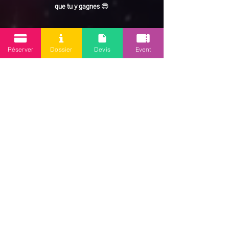
que tu y gagnes
 😎
En lire plus >
Réserver
Dossier
Devis
Event
Partager cet événement
Mission 2.0
Votre agence d’animations événementielles en Guadeloupe
Contact
: