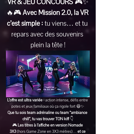
VR & JEU CONCOURS
 🎮✨
🔥🎮 
Avec Mission 2.0, la VR 
c’est simple :
 tu viens… et tu 
repars avec des souvenirs 
plein la tête !
L’offre est ultra variée :
 action intense, défis entre 
potes et jeux familiaux où ça rigole fort 😆✨
Que tu sois team adrénaline ou team “ambiance 
chill”, tu vas trouver TON kiff
 👇
🎮 
Les titres à l’affiche en version Nomade 
3X3
 (hors Game Zone en 3X3 mètres)… 
et ce 