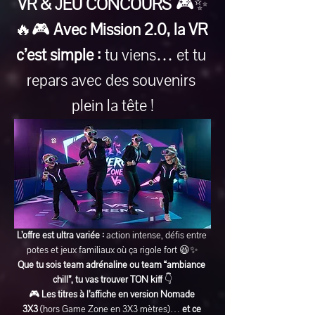
VR & JEU CONCOURS
 🎮✨
🔥🎮 
Avec Mission 2.0, la VR 
c’est simple :
 tu viens… et tu 
repars avec des souvenirs 
plein la tête !
L’offre est ultra variée :
 action intense, défis entre 
potes et jeux familiaux où ça rigole fort 😆✨
Que tu sois team adrénaline ou team “ambiance 
chill”, tu vas trouver TON kiff
 👇
🎮 
Les titres à l’affiche en version Nomade 
3X3
 (hors Game Zone en 3X3 mètres)… 
et ce 