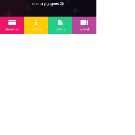
que tu y gagnes
 😎
En lire plus >
Réserver
Dossier
Devis
Event
Partager cet événement
Mission 2.0
Votre agence d’animations événementielles en Guadeloupe
Contact
: